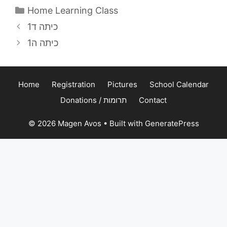
Categories
Home Learning Class
כיתה ד1
כיתה ה1
Home
Registration
Pictures
School Calendar
Donations / תרומות
Contact
© 2026 Magen Avos
• Built with
GeneratePress