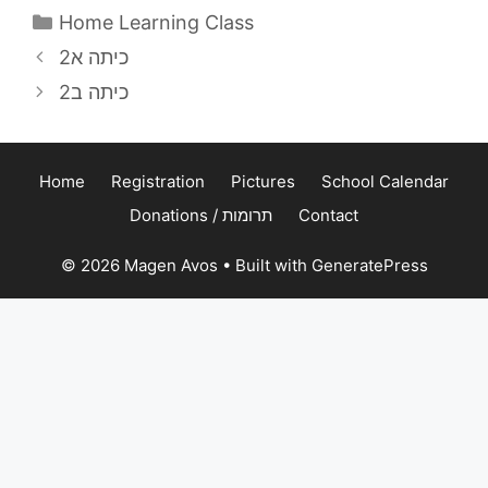
Categories
Home Learning Class
כיתה א2
כיתה ב2
Home
Registration
Pictures
School Calendar
Donations / תרומות
Contact
© 2026 Magen Avos
• Built with
GeneratePress